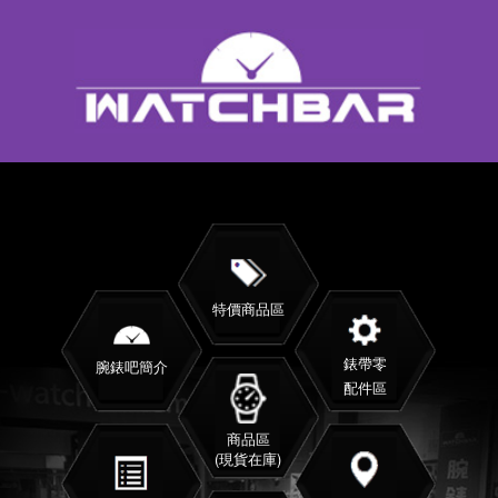
特價商品區
錶帶零
腕錶吧簡介
配件區
商品區
(現貨在庫)