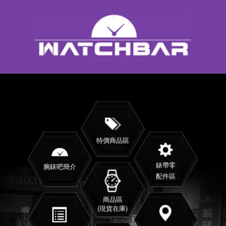
特價商品區
錶帶零
腕錶吧簡介
配件區
商品區
(現貨在庫)