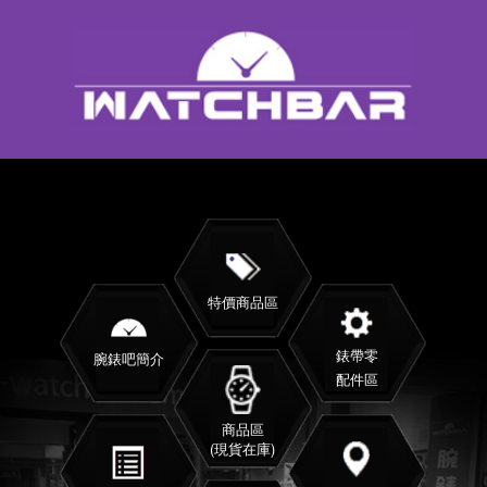
特價商品區
錶帶零
腕錶吧簡介
配件區
商品區
(現貨在庫)