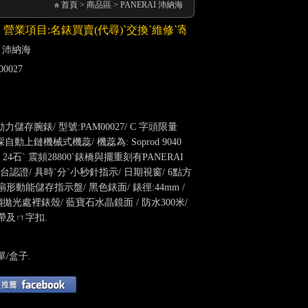
首頁
>
商品區
>
PANERAI 沛納海
業項目:名錶買賣(代尋)ˋ交換ˋ維修ˋ寄售,手錶周邊配件(錶帶)銷售!
I 沛納海
00027
r 動力儲存腕錶/ 型號:PAM00027/ C 字頭限量
/ 採自動上鏈機械式機蕊/ 機蕊為: Soprod 9040
24石ˋ 震頻28800ˋ錶橋與擺重刻有PANERAI
台認證/ 具時ˋ分ˋ小秒針指示/ 日期視窗/ 6點方
扇形動能儲存指示盤/ 黑色錶面/ 錶徑:44mm /
精鋼拋光處裡錶殼/ 藍寶石水晶鏡面 / 防水300米/
帶及ㄇ字扣.
/盒子.