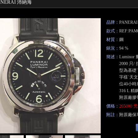
ANERAI 沛納海
營
品牌：
PANERA
款式：
REF:PAM
材質：
鋼
錶況：
94 %
簡述：
Lumino
2000 只
型為基礎ˋ 
字樣ˋ天文
位40小時
316 L 
附原廠膠
價格：
265000 元
附註：
附原廠保單