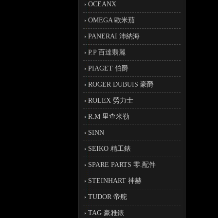
OCEANX
OMEGA 歐米茄
PANERAI 沛納海
P.P 百達翡麗
PIAGET 伯爵
ROGER DUBUIS 豪爵
ROLEX 勞力士
R.M 里查米勒
SINN
SEIKO 精工錶
SPARE PARTS 零.配件
STEINHART 神赫
TUDOR 帝舵
TAG 豪雅錶