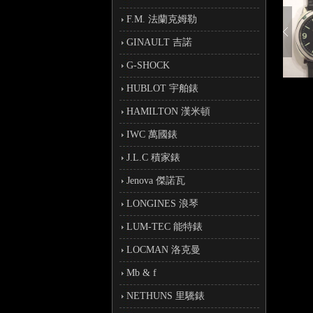
F.M. 法蘭克姆勒
GINAULT 吉諾
G-SHOCK
HUBLOT 宇舶錶
HAMILTON 漢米頓
IWC 萬國錶
J.L.C 積家錶
Jenova 傑諾瓦
LONGINES 浪琴
LUM-TEC 能特錶
LOCMAN 洛克曼
Mb & f
NETHUNS 里驣錶