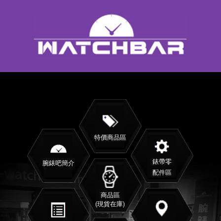
特價商品區
錶帶零
腕錶吧簡介
配件區
商品區
(現貨在庫)