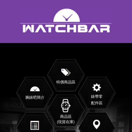
特價商品區
錶帶零
腕錶吧簡介
配件區
商品區
(現貨在庫)