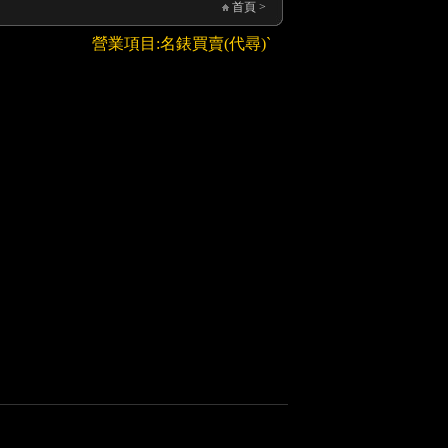
首頁
>
營業項目:名錶買賣(代尋)ˋ交換ˋ維修ˋ寄售,手錶周邊配