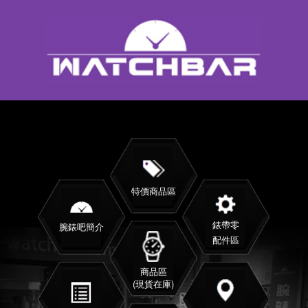
特價商品區
錶帶零
腕錶吧簡介
配件區
商品區
(現貨在庫)