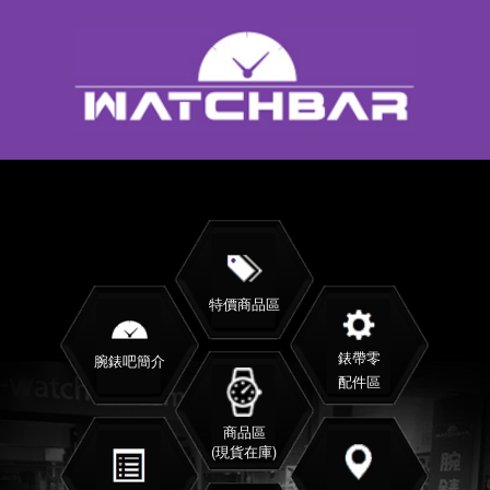
特價商品區
錶帶零
腕錶吧簡介
配件區
商品區
(現貨在庫)