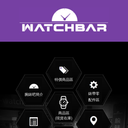
特價商品區
錶帶零
腕錶吧簡介
配件區
商品區
(現貨在庫)